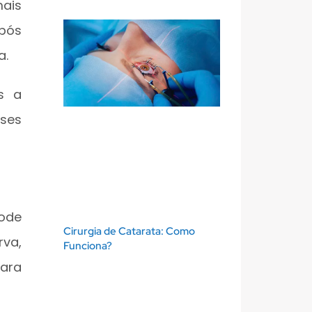
mais
após
a.
s a
sses
ode
Cirurgia de Catarata: Como
rva,
Funciona?
para