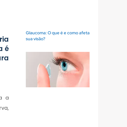
Glaucoma: O que é e como afeta
ria
sua visão?
a é
ara
ta a
rva,