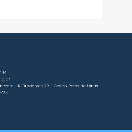
7444
-6367
izzare - R. Tiradentes, 78 - Centro, Patos de Minas
-134