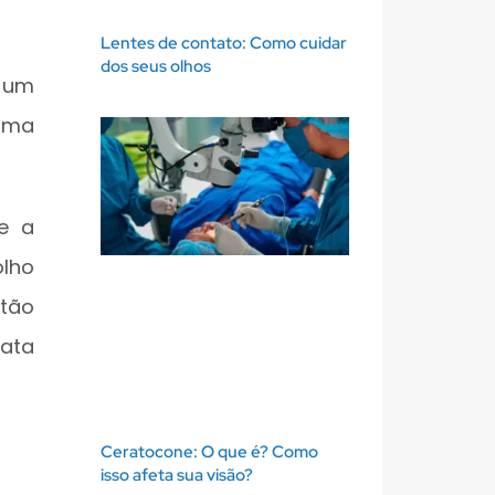
Lentes de contato: Como cuidar
dos seus olhos
 um
 uma
 e a
olho
ntão
rata
Ceratocone: O que é? Como
isso afeta sua visão?